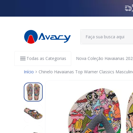
Todas as Categorias
Nova Coleção Havaianas 202
Início
Chinelo Havaianas Top Warner Classics Masculi
Pular
para
o
final
da
Galeria
de
imagens