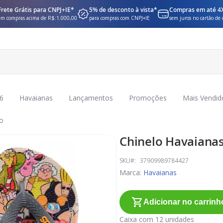
Frete Grátis para CNPJ+IE*
5% de desconto à vista*
Compras em até 4
em compras acima de R$:1.000,00
para compras com CNPJ+IE
sem juros no cartão de 
6
Havaianas
Lançamentos
Promoções
Mais Vendid
no
Chinelo Havaianas
SKU
37909989784427
Marca:
Havaianas
Adicionar no carrinh
Caixa com 12 unidades