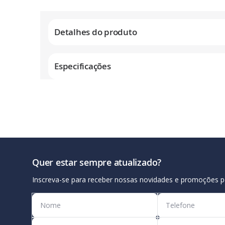
Galeria
de
Detalhes do produto
imagens
Especificações
Quer estar sempre atualizado?
Inscreva-se para receber nossas novidades e promoções p