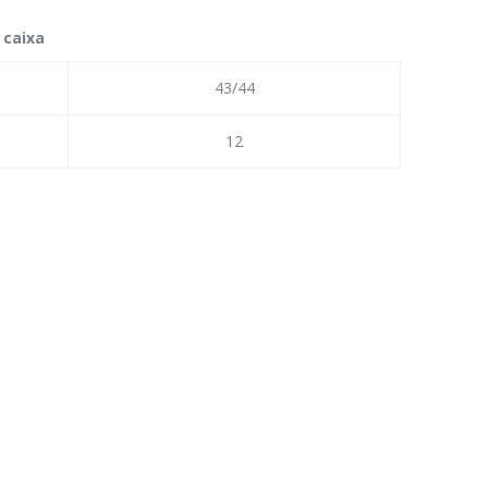
 caixa
43/44
12