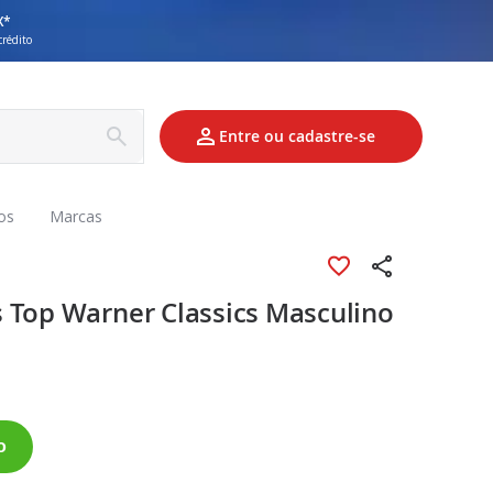
X*
crédito
Entre ou cadastre-se
os
Marcas
 Top Warner Classics Masculino
o