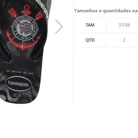
Tamanhos e quantidades na
TAM
37/38
QTD
2