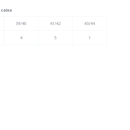
 caixa
39/40
41/42
43/44
4
5
1