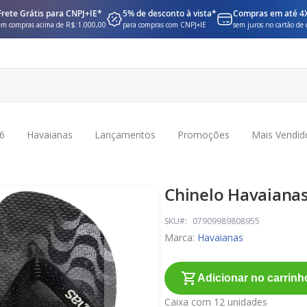
Frete Grátis para CNPJ+IE*
5% de desconto à vista*
Compras em até 4
em compras acima de R$:1.000,00
para compras com CNPJ+IE
sem juros no cartão de 
6
Havaianas
Lançamentos
Promoções
Mais Vendid
Chinelo Havaianas
SKU
07909989808955
Marca:
Havaianas
Adicionar no carrinh
Caixa com 12 unidades