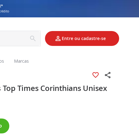
X*
crédito
Entre ou cadastre-se
os
Marcas
 Top Times Corinthians Unisex
o