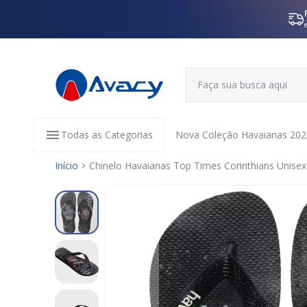
Todas as Categorias
Nova Coleção Havaianas 202
Início
Chinelo Havaianas Top Times Corinthians Unisex
Pular
para
o
final
da
Galeria
de
imagens