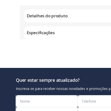
Galeria
de
Detalhes do produto
imagens
Especificações
Quer estar sempre atualizado?
Inscreva-se para receber nossas novidades e promoções p