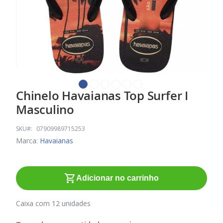
Chinelo Havaianas Top Surfer I
Saltar
para
Masculino
o
início
SKU
07909989715253
da
Marca:
Havaianas
Galeria
de
imagens
Adicionar no carrinho
Caixa com 12 unidades