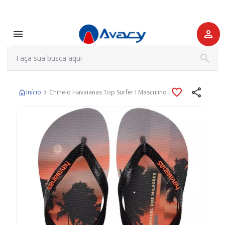
Início
Chinelo Havaianas Top Surfer I Masculino
Pular
para
o
final
da
Galeria
de
imagens