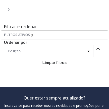
Página
Página
Página
Página
Você
Página
1
2
3
4
5
esta
lendo
a
Filtrar e ordenar
pagina
FILTROS ATIVOS
Ordenar por
Limpar filtros
Quer estar sempre atualizado?
Inscreva-se para receber nossas novidades e promoções por e-