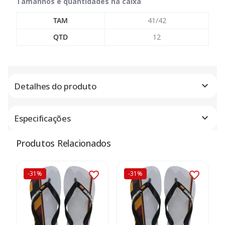
Tamanhos e quantidades na caixa
TAM
41/42
QTD
12
Detalhes do produto
Especificações
Produtos Relacionados
-31%
-31%