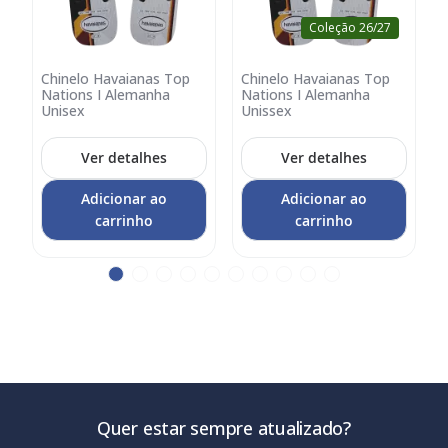
Coleção 26/27
Chinelo Havaianas Top
Chinelo Havaianas Top
Adicionar
Adicionar
A
Nations I Alemanha
Nations I Alemanha
N
no
no
Unisex
Unissex
carrinho
carrinho
c
Ver detalhes
Ver detalhes
Adicionar ao
Adicionar ao
carrinho
carrinho
Quer estar sempre atualizado?