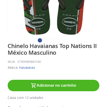
Chinelo Havaianas Top Nations II
Saltar
para
México Masculino
o
início
SKU
37909989887340
da
Marca:
Havaianas
Galeria
de
imagens
Adicionar no carrinho
Caixa com 12 unidades