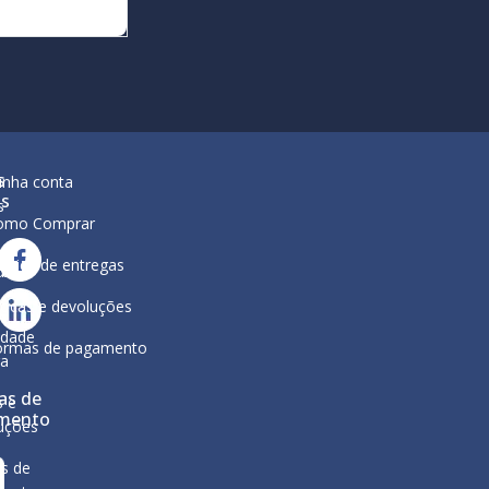
s
inha conta
is
s
omo Comprar
lítica de entregas
ar
ura
ocas e devoluções
a
ca de
idade
ormas de pagamento
ga
as de
s e
mento
uções
s de