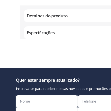
Galeria
de
Detalhes do produto
imagens
Especificações
Quer estar sempre atualizado?
Inscreva-se para receber nossas novidades e promoções p