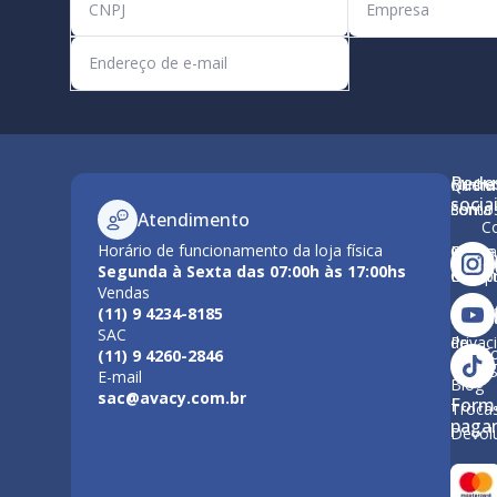
Rede
Minha
Quem
M
socia
conta
Somo
Atendimento
C
Horário de funcionamento da loja física
Como
Nossa
Po
Segunda à Sexta das 07:00h às 17:00hs
Compr
Estrut
Vendas
Tr
(11) 9 4234-8185
Polític
Políti
SAC
de
Privac
F
(11) 9 4260-2846
Entre
E-mail
Blog
sac@avacy.com.br
Form
Troca
paga
Devol
Forma