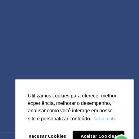
Utilizamos cookies para oferecer melhor
Utilizamos cookies para oferecer melhor
experiência, melhorar o desempenho,
experiência, melhorar o desempenho,
analisar como você interage em nosso
analisar como você interage em nosso
Saiba mais
Saiba mais
site e personalizar conteúdo.
site e personalizar conteúdo.
Recusar Cookies
Recusar Cookies
Aceitar Cookies
Aceitar Cookies