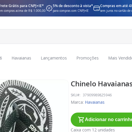
Frete Grátis para CNPJ+IE*
5% de desconto à vista*
Compras em até 4
em compras acima de R$:1.000,00
para compras com CNPJ+IE
sem juros no cartão de 
6
Havaianas
Lançamentos
Promoções
Mais Vendid
Chinelo Havaianas
SKU
37909989825946
Marca:
Havaianas
Adicionar no carrinh
Caixa com 12 unidades