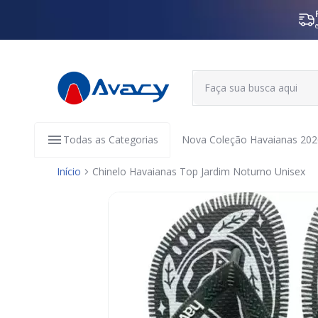
Todas as Categorias
Nova Coleção Havaianas 202
Início
Chinelo Havaianas Top Jardim Noturno Unisex
Pular
para
o
final
da
Galeria
de
imagens