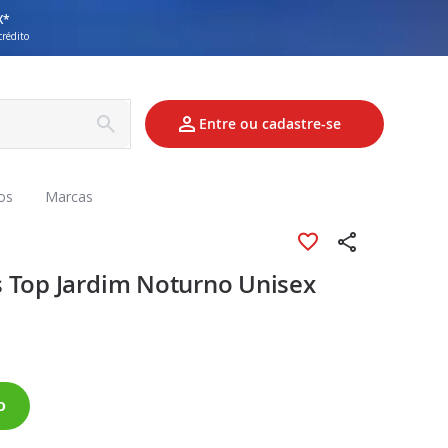
X*
crédito
Entre ou cadastre-se
os
Marcas
 Top Jardim Noturno Unisex
o