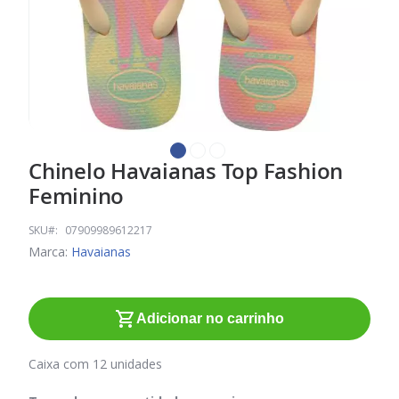
Chinelo Havaianas Top Fashion
Saltar
para
Feminino
o
início
SKU
07909989612217
da
Marca:
Havaianas
Galeria
de
imagens
Adicionar no carrinho
Caixa com 12 unidades