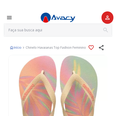
Início
Chinelo Havaianas Top Fashion Feminino
Pular
para
o
final
da
Galeria
de
imagens