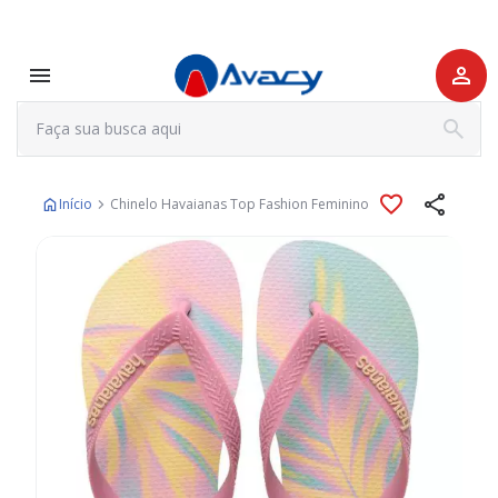
Início
Chinelo Havaianas Top Fashion Feminino
Pular
para
o
final
da
Galeria
de
imagens