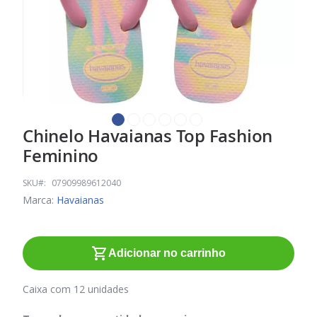
Chinelo Havaianas Top Fashion
Saltar
para
Feminino
o
início
SKU
07909989612040
da
Marca:
Havaianas
Galeria
de
imagens
Adicionar no carrinho
Caixa com 12 unidades