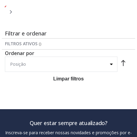
Página
Página
Página
Página
Você
Página
1
2
3
4
5
esta
lendo
a
Filtrar e ordenar
pagina
FILTROS ATIVOS
Ordenar por
Limpar filtros
Quer estar sempre atualizado?
Inscreva-se para receber nossas novidades e promoções por e-