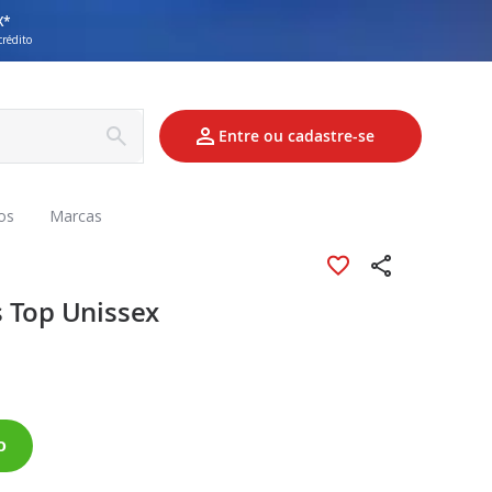
X*
crédito
Entre ou cadastre-se
os
Marcas
 Top Unissex
o