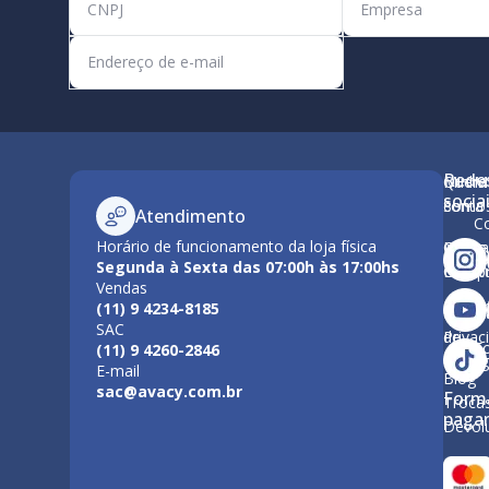
Rede
Minha
Quem
M
socia
conta
Somo
Atendimento
C
Horário de funcionamento da loja física
Como
Nossa
Po
Segunda à Sexta das 07:00h às 17:00hs
Compr
Estrut
Vendas
Tr
(11) 9 4234-8185
Polític
Políti
SAC
de
Privac
F
(11) 9 4260-2846
Entre
E-mail
Blog
sac@avacy.com.br
Form
Troca
paga
Devol
Forma