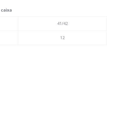
 caixa
41/42
12