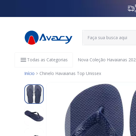
Todas as Categorias
Nova Coleção Havaianas 202
Início
Chinelo Havaianas Top Unissex
Pular
para
o
final
da
Galeria
de
imagens