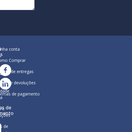
s
inha conta
is
s
omo Comprar
lítica de entregas
ar
ura
ocas e devoluções
a
ca de
idade
ormas de pagamento
ga
as de
s e
mento
uções
s de