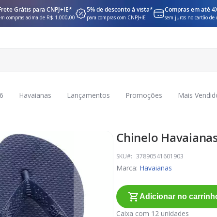
Frete Grátis para CNPJ+IE*
5% de desconto à vista*
Compras em até 4
em compras acima de R$:1.000,00
para compras com CNPJ+IE
sem juros no cartão de 
6
Havaianas
Lançamentos
Promoções
Mais Vendid
Chinelo Havaianas
SKU
37890541601903
Marca:
Havaianas
Adicionar no carrinh
Caixa com 12 unidades