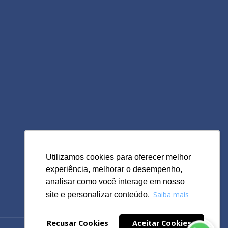
Utilizamos cookies para oferecer melhor
Utilizamos cookies para oferecer melhor
experiência, melhorar o desempenho,
experiência, melhorar o desempenho,
analisar como você interage em nosso
analisar como você interage em nosso
Saiba mais
Saiba mais
site e personalizar conteúdo.
site e personalizar conteúdo.
Recusar Cookies
Recusar Cookies
Aceitar Cookies
Aceitar Cookies