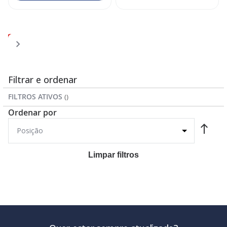
Página
Página
Página
Página
Você
Página
1
2
3
4
5
esta
lendo
a
Filtrar e ordenar
pagina
FILTROS ATIVOS
Ordenar por
Limpar filtros