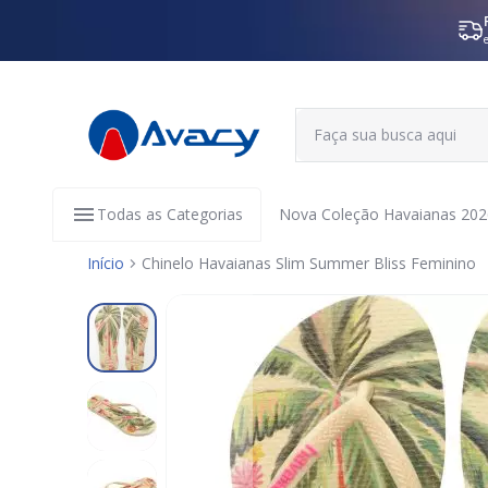
Todas as Categorias
Nova Coleção Havaianas 202
Início
Chinelo Havaianas Slim Summer Bliss Feminino
Pular
para
o
final
da
Galeria
de
imagens