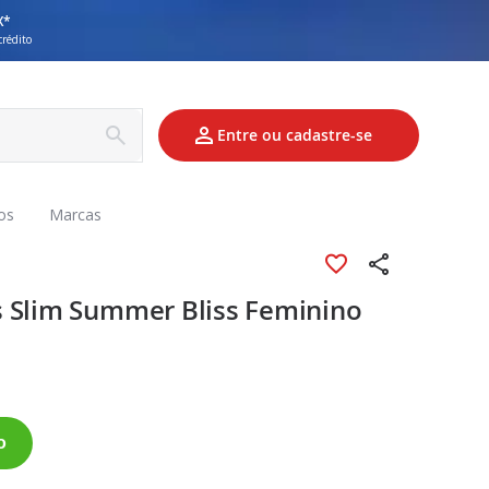
X*
crédito
Entre ou cadastre-se
os
Marcas
s Slim Summer Bliss Feminino
o