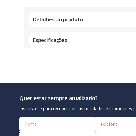
Galeria
de
Detalhes do produto
imagens
Especificações
Quer estar sempre atualizado?
Inscreva-se para receber nossas novidades e promoções p