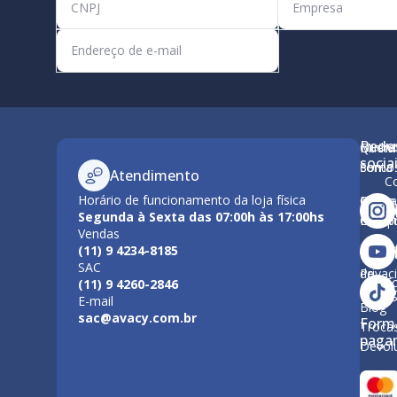
Rede
Minha
Quem
M
socia
conta
Somo
Atendimento
C
Horário de funcionamento da loja física
Como
Nossa
Po
Segunda à Sexta das 07:00h às 17:00hs
Compr
Estrut
Vendas
Tr
(11) 9 4234-8185
Polític
Políti
SAC
de
Privac
F
(11) 9 4260-2846
Entre
E-mail
Blog
sac@avacy.com.br
Form
Troca
paga
Devol
Forma