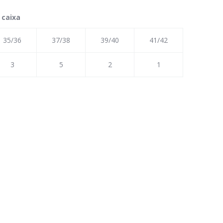
 caixa
35/36
37/38
39/40
41/42
3
5
2
1