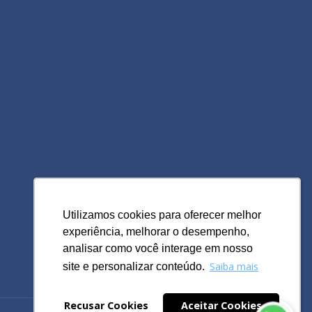
Utilizamos cookies para oferecer melhor
Utilizamos cookies para oferecer melhor
experiência, melhorar o desempenho,
experiência, melhorar o desempenho,
analisar como você interage em nosso
analisar como você interage em nosso
Saiba mais
Saiba mais
site e personalizar conteúdo.
site e personalizar conteúdo.
Recusar Cookies
Recusar Cookies
Aceitar Cookies
Aceitar Cookies