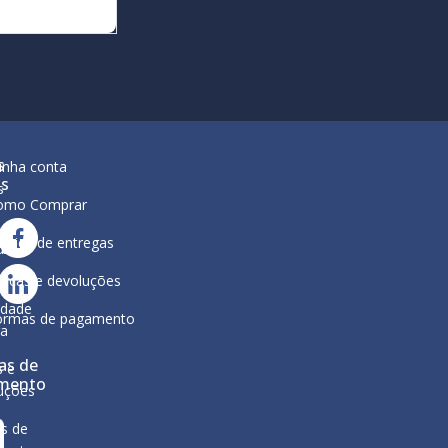
s
inha conta
is
s
omo Comprar
lítica de entregas
ar
ura
ocas e devoluções
a
ca de
idade
ormas de pagamento
ga
as de
s e
mento
uções
s de