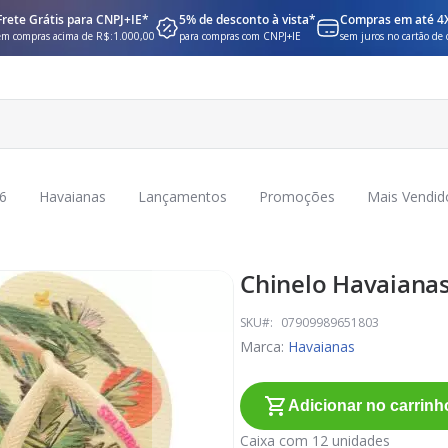
Frete Grátis para CNPJ+IE*
5% de desconto à vista*
Compras em até 4
em compras acima de R$:1.000,00
para compras com CNPJ+IE
sem juros no cartão de 
6
Havaianas
Lançamentos
Promoções
Mais Vendid
Chinelo Havaiana
SKU
07909989651803
Marca:
Havaianas
Adicionar no carrinh
Caixa com 12 unidades