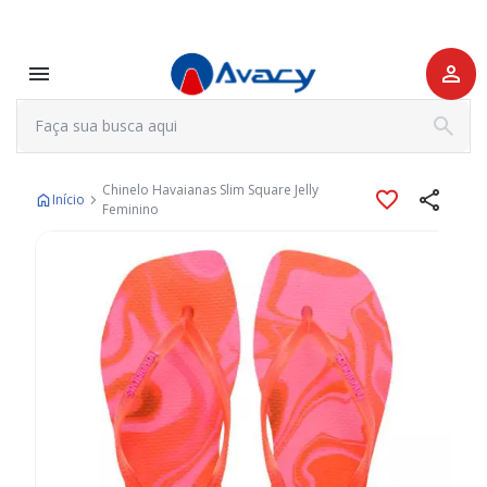
Chinelo Havaianas Slim Square Jelly
Início
Feminino
Pular
para
o
final
da
Galeria
de
imagens