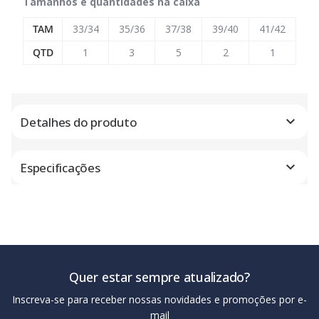
Tamanhos e quantidades na caixa
TAM
33/34
35/36
37/38
39/40
41/42
QTD
1
3
5
2
1
Detalhes do produto
Especificações
Quer estar sempre atualizado?
Inscreva-se para receber nossas novidades e promoções por e-
mail