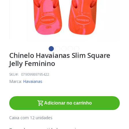
Chinelo Havaianas Slim Square
Saltar
para
Jelly Feminino
o
início
SKU
07909989795422
da
Marca:
Havaianas
Galeria
de
imagens
Adicionar no carrinho
Caixa com 12 unidades