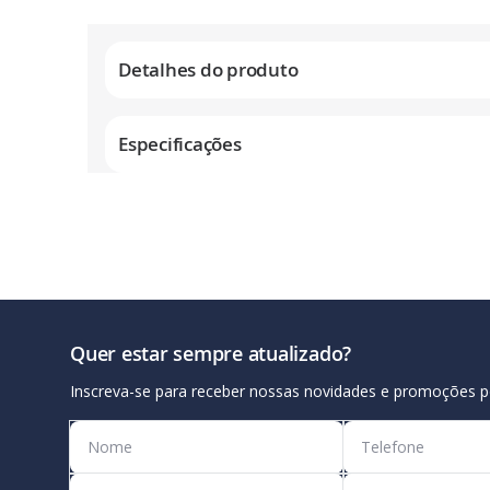
Galeria
de
Detalhes do produto
imagens
Especificações
Quer estar sempre atualizado?
Inscreva-se para receber nossas novidades e promoções p