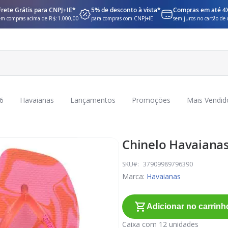
Frete Grátis para CNPJ+IE*
5% de desconto à vista*
Compras em até 4
em compras acima de R$:1.000,00
para compras com CNPJ+IE
sem juros no cartão de 
6
Havaianas
Lançamentos
Promoções
Mais Vendid
Chinelo Havaianas
SKU
37909989796390
Marca:
Havaianas
Adicionar no carrinh
Caixa com 12 unidades