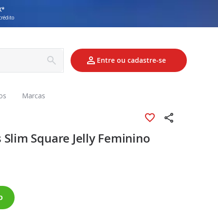
X*
crédito
Entre ou cadastre-se
os
Marcas
 Slim Square Jelly Feminino
o