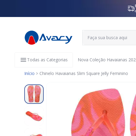
Todas as Categorias
Nova Coleção Havaianas 202
Início
Chinelo Havaianas Slim Square Jelly Feminino
Pular
para
o
final
da
Galeria
de
imagens