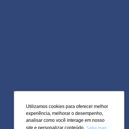
Utilizamos cookies para oferecer melhor
Utilizamos cookies para oferecer melhor
experiência, melhorar o desempenho,
experiência, melhorar o desempenho,
analisar como você interage em nosso
analisar como você interage em nosso
Saiba mais
Saiba mais
site e personalizar conteúdo.
site e personalizar conteúdo.