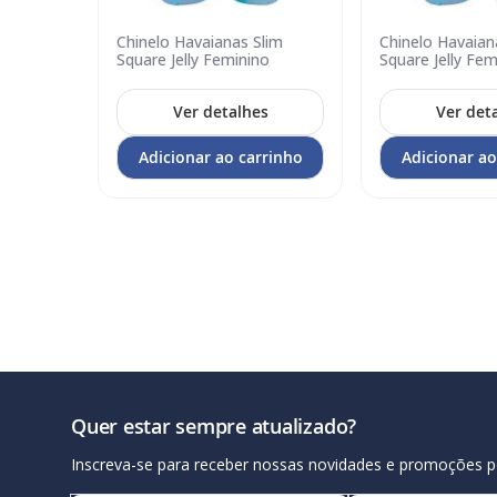
Chinelo Havaianas Slim
Chinelo Havaian
Adicionar
Adicionar
Square Jelly Feminino
Square Jelly Fem
no
no
carrinho
carrinho
Ver detalhes
Ver det
Adicionar ao carrinho
Adicionar ao
Quer estar sempre atualizado?
Inscreva-se para receber nossas novidades e promoções p