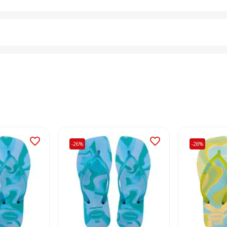
-26%
-28%