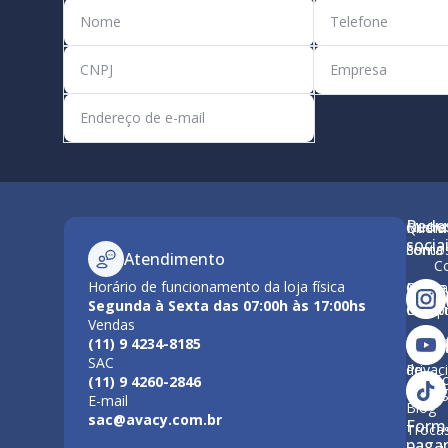
Rede
Minha
Quem
M
socia
conta
Somo
Atendimento
C
Horário de funcionamento da loja física
Como
Nossa
Po
Segunda à Sexta das 07:00h às 17:00hs
Compr
Estrut
Vendas
Tr
(11) 9 4234-8185
Polític
Políti
SAC
de
Privac
F
(11) 9 4260-2846
Entre
E-mail
Blog
sac@avacy.com.br
Form
Troca
paga