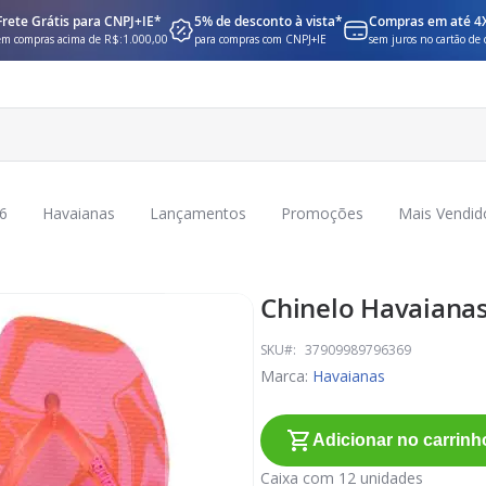
Frete Grátis para CNPJ+IE*
5% de desconto à vista*
Compras em até 4
em compras acima de R$:1.000,00
para compras com CNPJ+IE
sem juros no cartão de 
6
Havaianas
Lançamentos
Promoções
Mais Vendid
Chinelo Havaianas
SKU
37909989796369
Marca:
Havaianas
Adicionar no carrinh
Caixa com 12 unidades