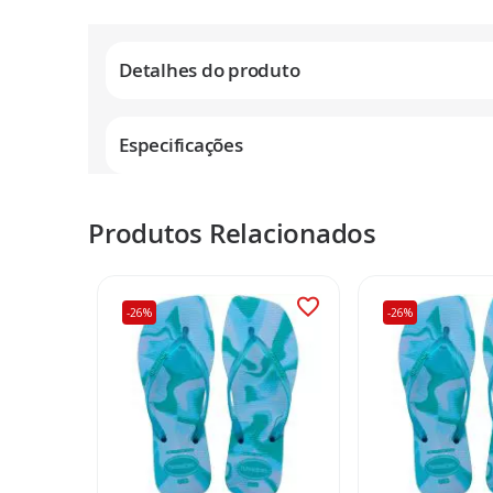
Galeria
de
Detalhes do produto
imagens
Especificações
Produtos Relacionados
-26%
-26%