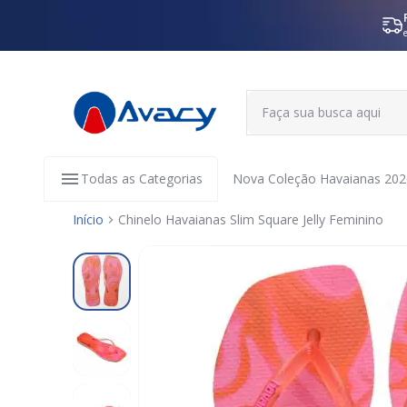
Todas as Categorias
Nova Coleção Havaianas 202
Início
Chinelo Havaianas Slim Square Jelly Feminino
Pular
para
o
final
da
Galeria
de
imagens