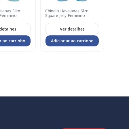
aianas Slim
Chinelo Havaianas Slim
Adicionar
 Feminino
Square Jelly Feminino
no
carrinho
detalhes
Ver detalhes
r ao carrinho
Adicionar ao carrinho