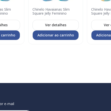
as Slim
Chinelo Havaianas Slim
Chinelo Hav
Adicionar
Adicionar
inino
Square Jelly Feminino
Square Jelly
no
no
carrinho
carrinho
alhes
Ver detalhes
Ver 
 carrinho
Adicionar ao carrinho
Adiciona
or e-mail