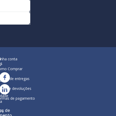
s
inha conta
is
s
omo Comprar
lítica de entregas
ar
ura
ocas e devoluções
a
ca de
idade
ormas de pagamento
ga
as de
s e
mento