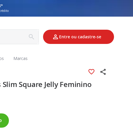
X*
crédito
Entre ou cadastre-se
os
Marcas
 Slim Square Jelly Feminino
o