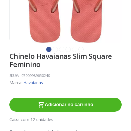
Chinelo Havaianas Slim Square
Saltar
para
Feminino
o
início
SKU
07909989650240
da
Marca:
Havaianas
Galeria
de
imagens
Adicionar no carrinho
Caixa com 12 unidades