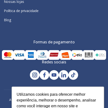
Nossas lojas
Política de privacidade
Blog
Formas de pagamento
Redes sociais
Utilizamos cookies para oferecer melhor
Utilizamos cookies para oferecer melhor
Avacy Distribuidora e Comércio de Calçados Ltda | CNPJ:
experiência, melhorar o desempenho, analisar
experiência, melhorar o desempenho, analisar
61.234.829/0001-43
como você interage em nosso site e
como você interage em nosso site e