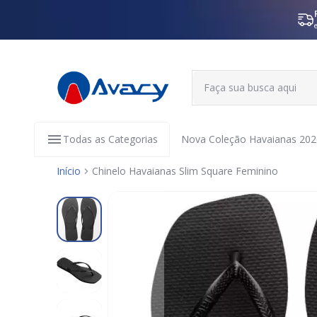
Todas as Categorias
Nova Coleção Havaianas 202
Início
Chinelo Havaianas Slim Square Feminino
Pular
para
o
final
da
Galeria
de
imagens