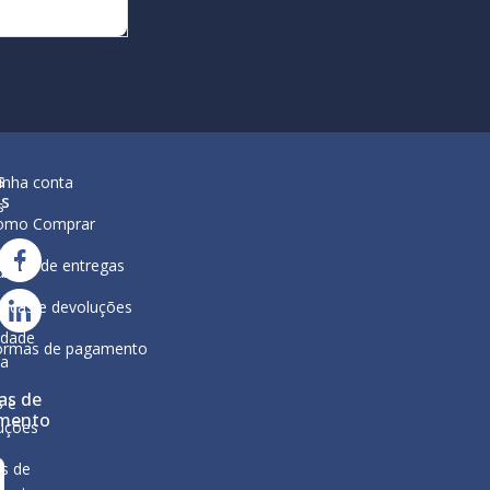
s
inha conta
is
s
omo Comprar
lítica de entregas
ar
ura
ocas e devoluções
a
ca de
idade
ormas de pagamento
ga
as de
s e
mento
uções
s de