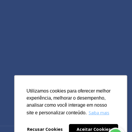
Utilizamos cookies para oferecer melhor
Utilizamos cookies para oferecer melhor
experiência, melhorar o desempenho,
experiência, melhorar o desempenho,
analisar como você interage em nosso
analisar como você interage em nosso
Saiba mais
Saiba mais
site e personalizar conteúdo.
site e personalizar conteúdo.
Recusar Cookies
Recusar Cookies
Aceitar Cookies
Aceitar Cookies