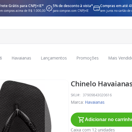
Frete Grátis para CNPJ+IE*
5% de desconto à vista*
Compras em até 4
em compras acima de R$:1.000,00
para compras com CNPJ+IE
sem juros no cartão de 
6
Havaianas
Lançamentos
Promoções
Mais Vendid
Chinelo Havaianas
SKU
37909843020616
Marca:
Havaianas
Adicionar no carrinh
Caixa com 12 unidades