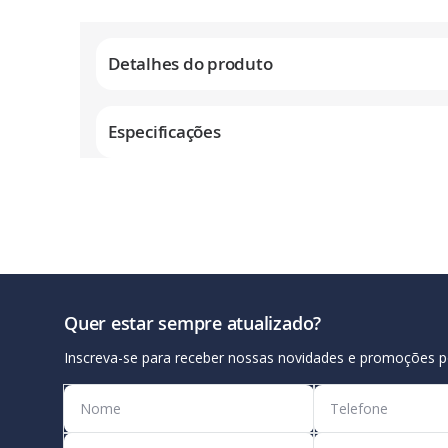
Galeria
de
Detalhes do produto
imagens
Especificações
Quer estar sempre atualizado?
Inscreva-se para receber nossas novidades e promoções p