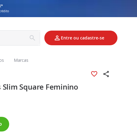
X*
crédito
Entre ou cadastre-se
os
Marcas
 Slim Square Feminino
o