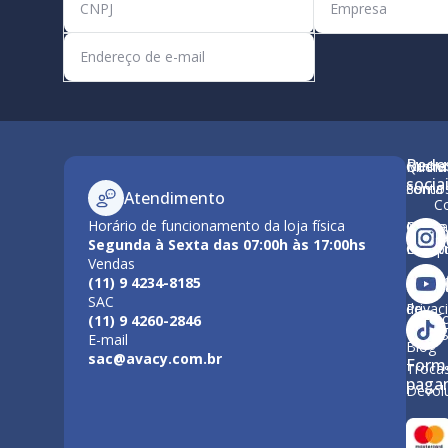
Rede
Minha
Quem
M
socia
conta
Somo
Atendimento
C
Horário de funcionamento da loja física
Como
Nossa
Po
Segunda à Sexta das 07:00h às 17:00hs
Compr
Estrut
Vendas
Tr
(11) 9 4234-8185
Polític
Políti
SAC
de
Privac
F
(11) 9 4260-2846
Entre
E-mail
Blog
sac@avacy.com.br
Form
Troca
paga
Devol
Forma