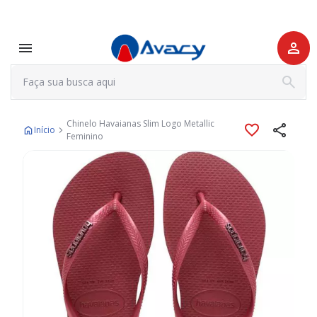
Chinelo Havaianas Slim Logo Metallic
Início
Feminino
Pular
para
o
final
da
Galeria
de
imagens