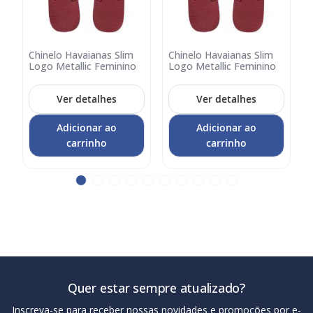
Chinelo Havaianas Slim
Chinelo Havaianas Slim
C
Adicionar
Adicionar
A
Logo Metallic Feminino
Logo Metallic Feminino
L
no
no
carrinho
carrinho
c
Ver detalhes
Ver detalhes
Adicionar ao
Adicionar ao
carrinho
carrinho
Quer estar sempre atualizado?
Inscreva-se para receber nossas novidades e promoções por e-