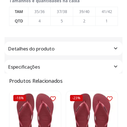
Tamanhos e quantidades na caixa
TAM
35/36
37/38
39/40
41/42
QTD
4
5
2
1
Detalhes do produto
Especificações
Produtos Relacionados
-18%
-23%