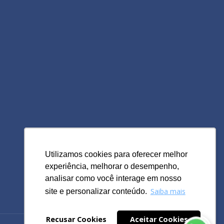
Utilizamos cookies para oferecer melhor
Utilizamos cookies para oferecer melhor
experiência, melhorar o desempenho,
experiência, melhorar o desempenho,
analisar como você interage em nosso
analisar como você interage em nosso
Saiba mais
Saiba mais
site e personalizar conteúdo.
site e personalizar conteúdo.
Recusar Cookies
Recusar Cookies
Aceitar Cookies
Aceitar Cookies