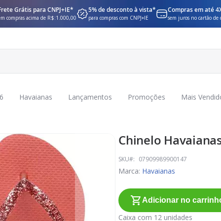
Frete Grátis para CNPJ+IE*
5% de desconto à vista*
Compras em até 4
em compras acima de R$:1.000,00
para compras com CNPJ+IE
sem juros no cartão de 
6
Havaianas
Lançamentos
Promoções
Mais Vendid
Chinelo Havaianas 
SKU
07909989900147
Marca:
Havaianas
Adicionar no carrinh
Caixa com 12 unidades