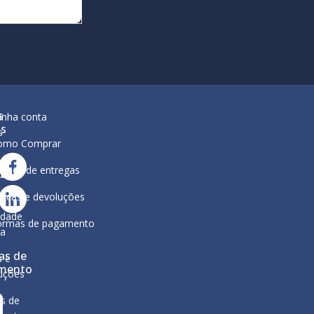
s
inha conta
is
s
omo Comprar
lítica de entregas
ar
ura
ocas e devoluções
a
ca de
idade
ormas de pagamento
ga
as de
s e
mento
uções
s de