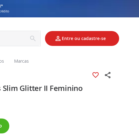
X*
crédito
Entre ou cadastre-se
os
Marcas
Slim Glitter II Feminino
o