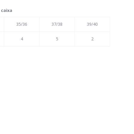
 caixa
35/36
37/38
39/40
4
5
2