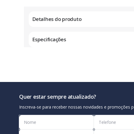
Galeria
de
Detalhes do produto
imagens
Especificações
Quer estar sempre atualizado?
Inscreva-se para receber nossas novidades e promoções p