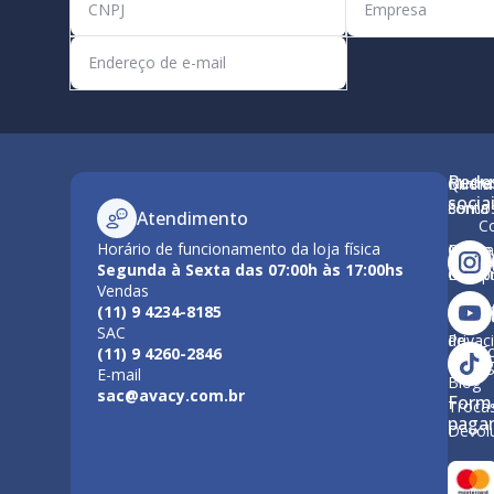
Rede
Minha
Quem
M
socia
conta
Somo
Atendimento
C
Horário de funcionamento da loja física
Como
Nossa
Po
Segunda à Sexta das 07:00h às 17:00hs
Compr
Estrut
Vendas
Tr
(11) 9 4234-8185
Polític
Políti
SAC
de
Privac
F
(11) 9 4260-2846
Entre
E-mail
Blog
sac@avacy.com.br
Form
Troca
paga
Devol
Forma