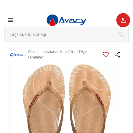
Chinelo Havaianas Slim Glitter Edge
Início
Feminino
Pular
para
o
final
da
Galeria
de
imagens