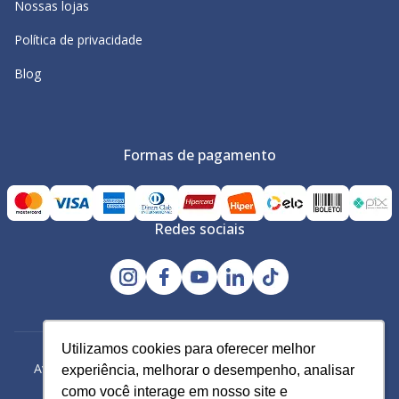
Nossas lojas
Política de privacidade
Blog
Formas de pagamento
Redes sociais
Utilizamos cookies para oferecer melhor
Utilizamos cookies para oferecer melhor
Avacy Distribuidora e Comércio de Calçados Ltda | CNPJ:
experiência, melhorar o desempenho, analisar
experiência, melhorar o desempenho, analisar
61.234.829/0001-43
como você interage em nosso site e
como você interage em nosso site e