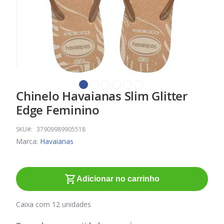
Chinelo Havaianas Slim Glitter
Saltar
para
Edge Feminino
o
início
SKU
37909989905518
da
Marca:
Havaianas
Galeria
de
imagens
Adicionar no carrinho
Caixa com 12 unidades