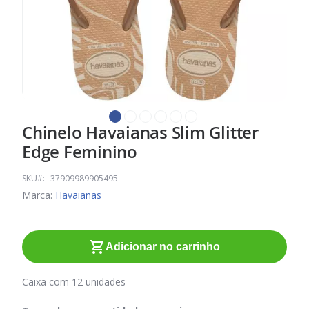
Chinelo Havaianas Slim Glitter
Saltar
para
Edge Feminino
o
início
SKU
37909989905495
da
Marca:
Havaianas
Galeria
de
imagens
Adicionar no carrinho
Caixa com 12 unidades