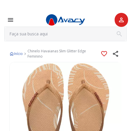
Chinelo Havaianas Slim Glitter Edge
Início
Feminino
Pular
para
o
final
da
Galeria
de
imagens