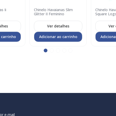
s Ii
Chinelo Havaianas Slim
Chinelo Hav
Adicionar
Adicionar
Glitter II Feminino
Square Log
no
no
carrinho
carrinho
alhes
Ver detalhes
Ver 
 carrinho
Adicionar ao carrinho
Adiciona
or e-mail