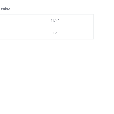
 caixa
41/42
12