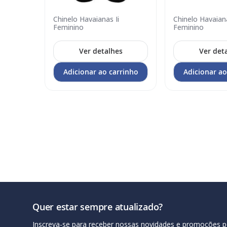
lim
Chinelo Havaianas Ii
Chinelo Havaiana
Adicionar
Adicionar
Feminino
Feminino
no
no
carrinho
carrinho
s
Ver detalhes
Ver det
rrinho
Adicionar ao carrinho
Adicionar ao
Quer estar sempre atualizado?
Inscreva-se para receber nossas novidades e promoções p