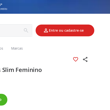
X*
crédito
Entre ou cadastre-se
os
Marcas
 Slim Feminino
o