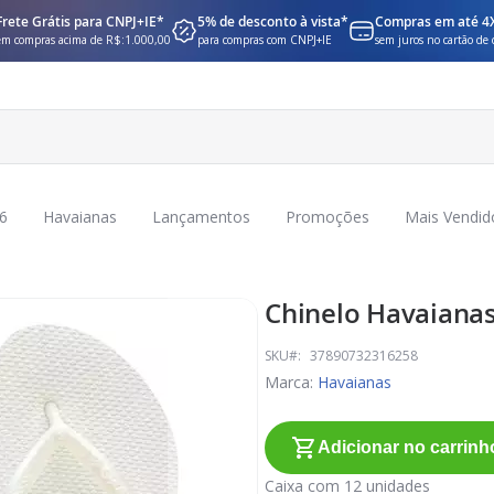
Frete Grátis para CNPJ+IE*
5% de desconto à vista*
Compras em até 4
em compras acima de R$:1.000,00
para compras com CNPJ+IE
sem juros no cartão de 
6
Havaianas
Lançamentos
Promoções
Mais Vendid
Chinelo Havaianas
SKU
37890732316258
Marca:
Havaianas
Adicionar no carrinh
Caixa com 12 unidades