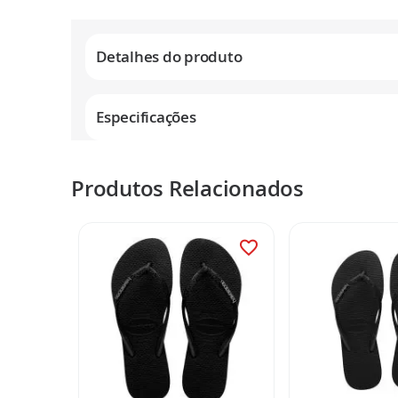
Galeria
de
Detalhes do produto
imagens
Especificações
Produtos Relacionados