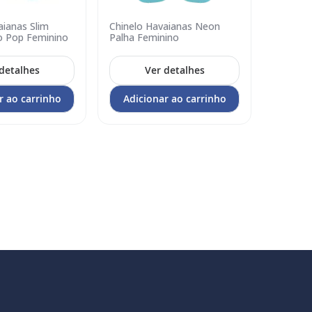
aianas Slim
Chinelo Havaianas Neon
Chinelo
Adicionar
Adicion
o Pop Feminino
Palha Feminino
Glitter 
no
no
carrinho
carrin
detalhes
Ver detalhes
r ao carrinho
Adicionar ao carrinho
Adic