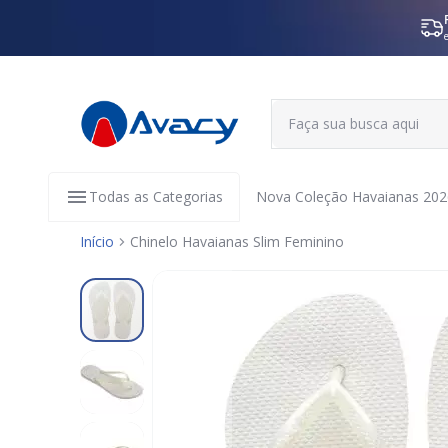
Todas as Categorias
Nova Coleção Havaianas 202
Início
Chinelo Havaianas Slim Feminino
Pular
para
o
final
da
Galeria
de
imagens