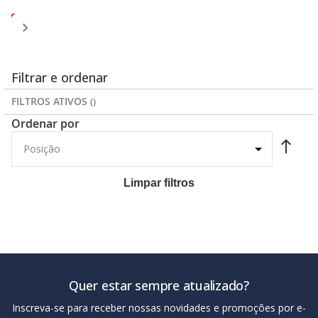
Página
Página
Página
Página
Você
Página
1
2
3
4
5
esta
lendo
a
Filtrar e ordenar
pagina
FILTROS ATIVOS
Ordenar por
Limpar filtros
Quer estar sempre atualizado?
Inscreva-se para receber nossas novidades e promoções por e-