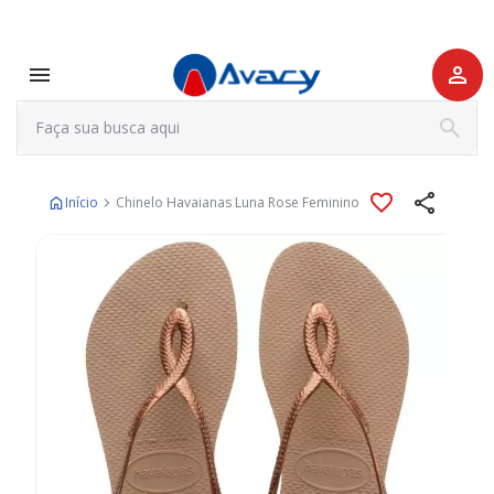
Início
Chinelo Havaianas Luna Rose Feminino
Pular
para
o
final
da
Galeria
de
imagens