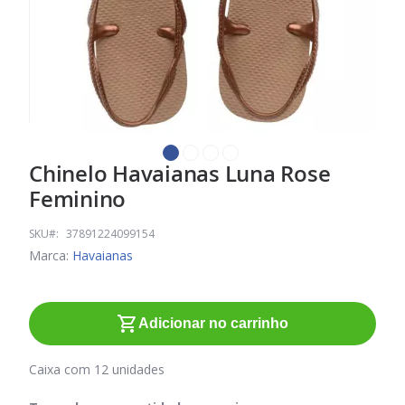
Chinelo Havaianas Luna Rose
Saltar
para
Feminino
o
início
SKU
37891224099154
da
Marca:
Havaianas
Galeria
de
imagens
Adicionar no carrinho
Caixa com 12 unidades