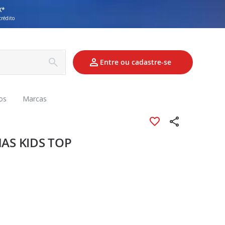
X*
crédito
Entre ou cadastre-se
os
Marcas
AS KIDS TOP