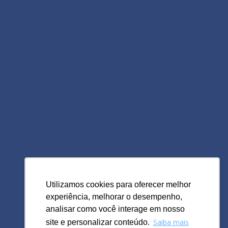
Utilizamos cookies para oferecer melhor
Utilizamos cookies para oferecer melhor
experiência, melhorar o desempenho,
experiência, melhorar o desempenho,
analisar como você interage em nosso
analisar como você interage em nosso
Saiba mais
Saiba mais
site e personalizar conteúdo.
site e personalizar conteúdo.