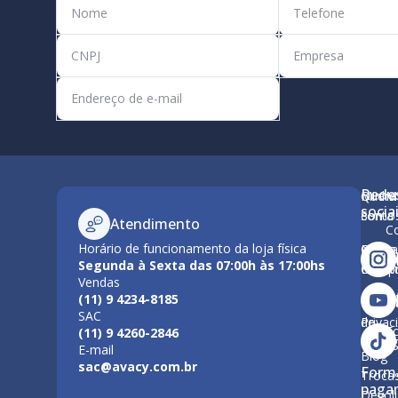
Rede
Minha
Quem
M
socia
conta
Somo
Atendimento
C
Horário de funcionamento da loja física
Como
Nossa
Po
Segunda à Sexta das 07:00h às 17:00hs
Compr
Estrut
Vendas
Tr
(11) 9 4234-8185
Polític
Políti
SAC
de
Privac
F
(11) 9 4260-2846
Entre
E-mail
Blog
sac@avacy.com.br
Form
Troca
paga
Devol