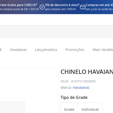
Frete Grátis para CNPJ+IE*
5% de desconto à vista*
Compras em até 4
em compras acima de R$:1.000,00
para compras com CNPJ+IE
sem juros no cartão de 
6
Havaianas
Lançamentos
Promoções
Mais Vendid
CHINELO HAVAIAN
SKU
41507510000000
Marca:
Havaianas
Tipo de Grade
Grade
Individual