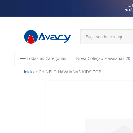
Todas as Categorias
Nova Coleção Havaianas 202
Início
CHINELO HAVAIANAS KIDS TOP
Pular
para
o
final
da
Galeria
de
imagens