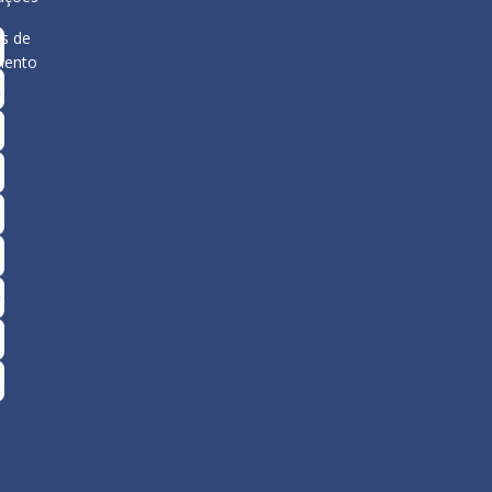
s de
mento