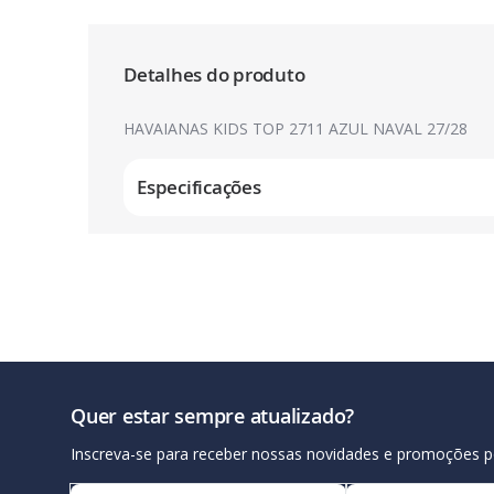
Galeria
de
imagens
Detalhes do produto
HAVAIANAS KIDS TOP 2711 AZUL NAVAL 27/28
Especificações
Quer estar sempre atualizado?
Inscreva-se para receber nossas novidades e promoções p