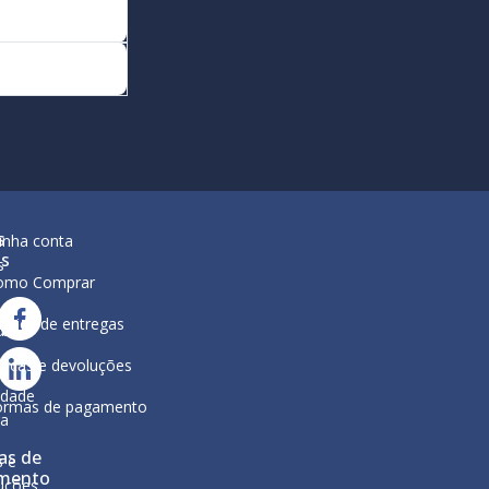
s
inha conta
is
s
omo Comprar
lítica de entregas
ar
ura
ocas e devoluções
a
ca de
idade
ormas de pagamento
ga
as de
s e
mento
uções