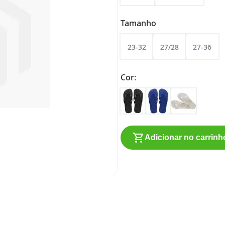
Tamanho
23-32
27/28
27-36
Cor
Adicionar no carrinh