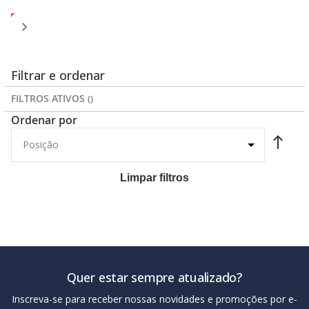
Página
Página
Página
Página
Você
Página
1
2
3
4
5
esta
lendo
a
Filtrar e ordenar
pagina
FILTROS ATIVOS
Ordenar por
Limpar filtros
Quer estar sempre atualizado?
Inscreva-se para receber nossas novidades e promoções por e-