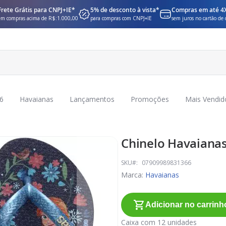
Frete Grátis para CNPJ+IE*
5% de desconto à vista*
Compras em até 4
em compras acima de R$:1.000,00
para compras com CNPJ+IE
sem juros no cartão de 
6
Havaianas
Lançamentos
Promoções
Mais Vendid
Chinelo Havaianas 
SKU
07909989831366
Marca:
Havaianas
Adicionar no carrinh
Caixa com 12 unidades