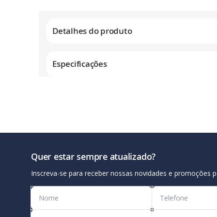
Galeria
de
Detalhes do produto
imagens
Especificações
Quer estar sempre atualizado?
Inscreva-se para receber nossas novidades e promoções p