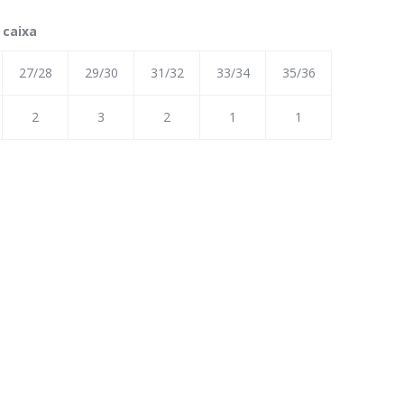
 caixa
27/28
29/30
31/32
33/34
35/36
2
3
2
1
1