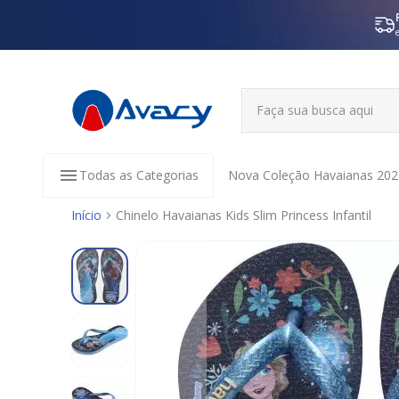
Todas as Categorias
Nova Coleção Havaianas 202
Início
Chinelo Havaianas Kids Slim Princess Infantil
Pular
para
o
final
da
Galeria
de
imagens