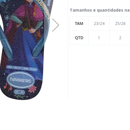
Tamanhos e quantidades na
TAM
23/24
25/26
QTD
1
2