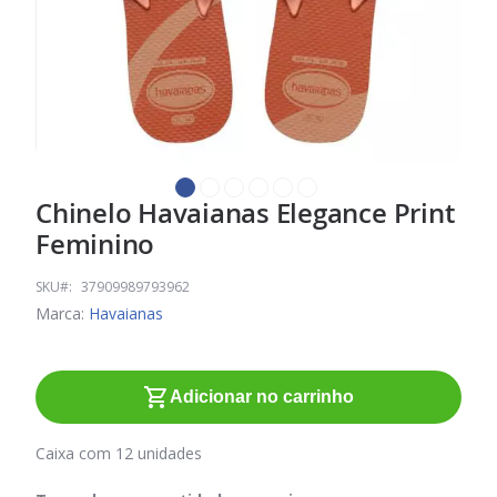
Chinelo Havaianas Elegance Print
Saltar
para
Feminino
o
início
SKU
37909989793962
da
Marca:
Havaianas
Galeria
de
imagens
Adicionar no carrinho
Caixa com 12 unidades