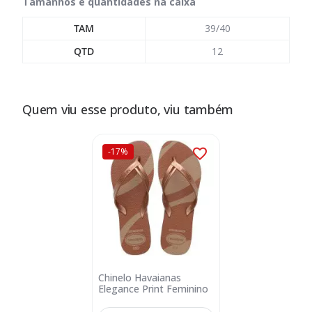
Tamanhos e quantidades na caixa
TAM
39/40
QTD
12
Quem viu esse produto, viu também
-17%
Chinelo Havaianas
Elegance Print Feminino