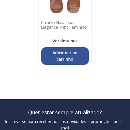
Chinelo Havaianas
Adicionar
Elegance Print Feminino
no
carrinho
Ver detalhes
Adicionar ao
carrinho
Quer estar sempre atualizado?
Inscreva-se para receber nossas novidades e promoções por e-
mail