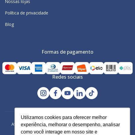
Nossas lojas
Política de privacidade
Blog
Formas de pagamento
Redes sociais
Utilizamos cookies para oferecer melhor
Utilizamos cookies para oferecer melhor
Avacy Distribuidora e Comércio de Calçados Ltda | CNPJ:
experiência, melhorar o desempenho, analisar
experiência, melhorar o desempenho, analisar
61.234.829/0001-43
como você interage em nosso site e
como você interage em nosso site e