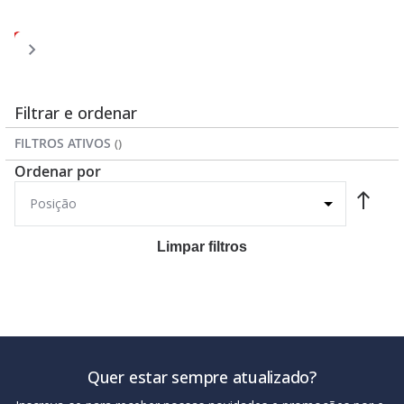
Página
Página
Página
Página
Você
Página
1
2
3
4
5
esta
lendo
a
Filtrar e ordenar
pagina
FILTROS ATIVOS
Ordenar por
Limpar filtros
Quer estar sempre atualizado?