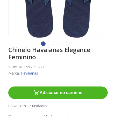
Chinelo Havaianas Elegance
Saltar
para
Feminino
o
início
SKU
07909989611777
da
Marca:
Havaianas
Galeria
de
imagens
Adicionar no carrinho
Caixa com 12 unidades