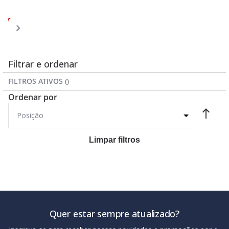
Página
Página
Página
Página
Você
Página
1
2
3
4
5
esta
lendo
a
Filtrar e ordenar
pagina
FILTROS ATIVOS
Ordenar por
Limpar filtros
Quer estar sempre atualizado?