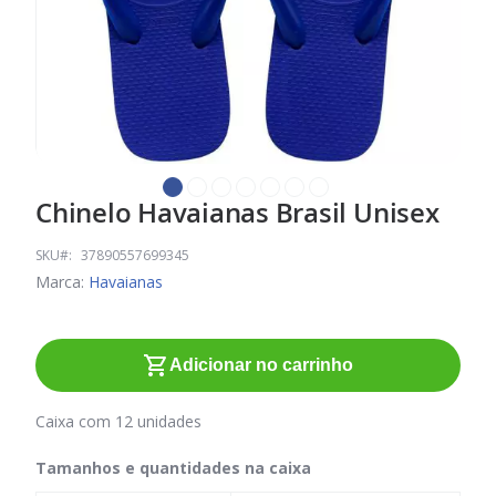
Chinelo Havaianas Brasil Unisex
Saltar
para
o
SKU
37890557699345
início
Marca:
Havaianas
da
Galeria
de
Adicionar no carrinho
imagens
Caixa com 12 unidades
Tamanhos e quantidades na caixa