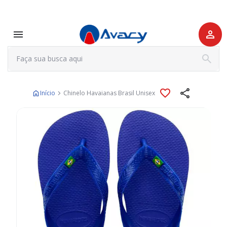
Início
Chinelo Havaianas Brasil Unisex
Pular
para
o
final
da
Galeria
de
imagens