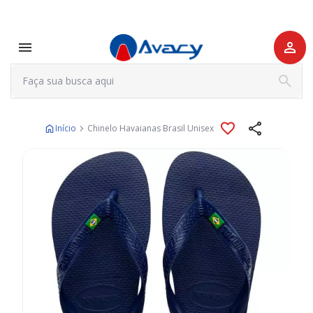
Início
Chinelo Havaianas Brasil Unisex
Pular
para
o
final
da
Galeria
de
imagens