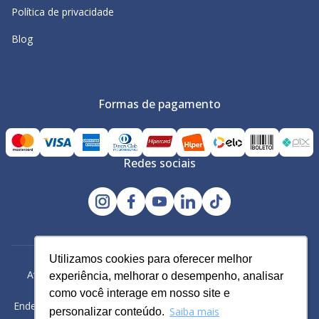
Política de privacidade
Blog
Formas de pagamento
Redes sociais
Utilizamos cookies para oferecer melhor
Utilizamos cookies para oferecer melhor
Avacy Distribuidora e Comércio de Calçados Ltda | CNPJ:
experiência, melhorar o desempenho, analisar
experiência, melhorar o desempenho, analisar
61.234.829/0001-43
como você interage em nosso site e
como você interage em nosso site e
Endereço: Rua Gomes Cardim, 235, Bairro: Brás, São Paulo -SP
Saiba mais
Saiba mais
personalizar conteúdo.
personalizar conteúdo.