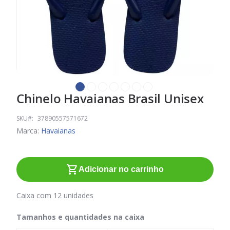
Chinelo Havaianas Brasil Unisex
Saltar
para
o
SKU
37890557571672
início
Marca:
Havaianas
da
Galeria
de
Adicionar no carrinho
imagens
Caixa com 12 unidades
Tamanhos e quantidades na caixa