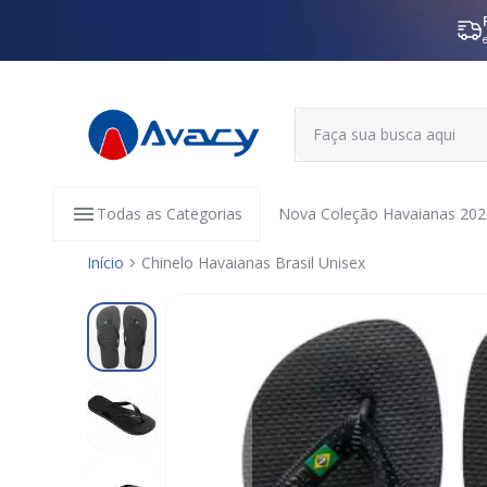
Todas as Categorias
Nova Coleção Havaianas 202
Início
Chinelo Havaianas Brasil Unisex
Pular
para
o
final
da
Galeria
de
imagens