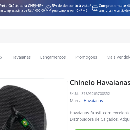
Frete Grátis para CNPJ+IE*
5% de desconto à vista*
Compras em até 4
em compras acima de R$:1.000,00
para compras com CNPJ+IE
sem juros no cartão de 
6
Havaianas
Lançamentos
Promoções
Mais Vendid
Chinelo Havaianas
SKU
37895265700352
Marca:
Havaianas
Havaianas Brasil, com excelent
Distribuidora de Calçados. Adqui