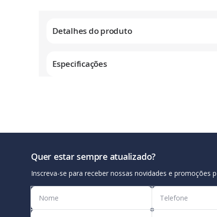
Galeria
de
Detalhes do produto
imagens
Especificações
Quer estar sempre atualizado?
Inscreva-se para receber nossas novidades e promoções p