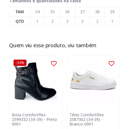
Tamanhos e quantidades na caixa
TAM
34
35
36
37
38
39
QTD
1
2
3
3
2
1
Quem viu esse produto, viu também
-34%
Bota Comfortflex
Tênis Comfortflex
2599332 (34-39) - Preto
2587302 (34-39) -
2
0001
Branco 0001