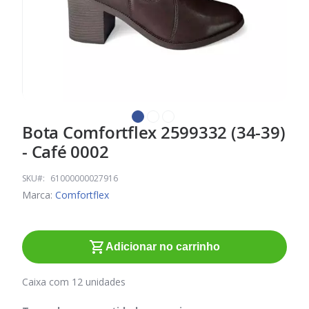
Bota Comfortflex 2599332 (34-39)
Saltar
para
- Café 0002
o
início
SKU
61000000027916
da
Marca:
Comfortflex
Galeria
de
imagens
Adicionar no carrinho
Caixa com 12 unidades