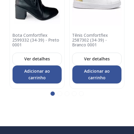
Bota Comfortflex
Tênis Comfortflex
Adicionar
Adicionar
A
2599332 (34-39) - Preto
2587302 (34-39) -
2
no
no
0001
Branco 0001
carrinho
carrinho
c
Ver detalhes
Ver detalhes
Adicionar ao
Adicionar ao
carrinho
carrinho