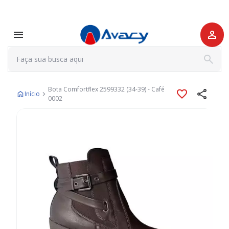
Bota Comfortflex 2599332 (34-39) - Café
Início
0002
Pular
para
o
final
da
Galeria
de
imagens