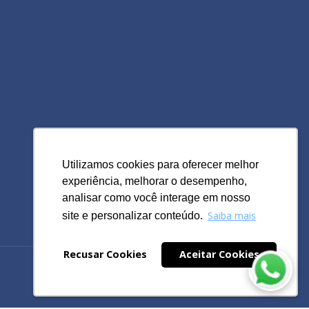
Utilizamos cookies para oferecer melhor
Utilizamos cookies para oferecer melhor
experiência, melhorar o desempenho,
experiência, melhorar o desempenho,
analisar como você interage em nosso
analisar como você interage em nosso
Saiba mais
Saiba mais
site e personalizar conteúdo.
site e personalizar conteúdo.
Recusar Cookies
Recusar Cookies
Aceitar Cookies
Aceitar Cookies
Powered by