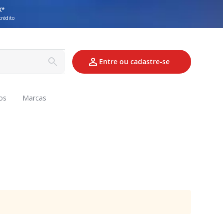
X*
crédito
Entre ou cadastre-se
os
Marcas