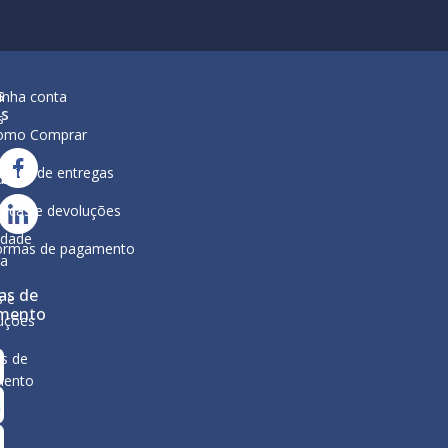
s
inha conta
is
s
omo Comprar
lítica de entregas
ar
ura
ocas e devoluções
a
ca de
idade
ormas de pagamento
ga
as de
s e
mento
uções
s de
mento