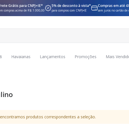
Frete Grátis para CNPJ+IE*
5% de desconto à vista*
Compras em até 4
em compras acima de R$:1.000,00
para compras com CNPJ+IE
sem juros no cartão de 
6
Havaianas
Lançamentos
Promoções
Mais Vendid
lino
encontramos produtos correspondentes a seleção.