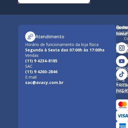
Rede
Minha
Quem
M
socia
conta
Somo
Atendimento
C
Horário de funcionamento da loja física
Como
Nossa
Po
Segunda à Sexta das 07:00h às 17:00hs
Compr
Estrut
Vendas
Tr
(11) 9 4234-8185
Polític
Políti
SAC
de
Privac
F
(11) 9 4260-2846
Entre
E-mail
Blog
sac@avacy.com.br
Form
Troca
paga
Devol
Forma
Paga