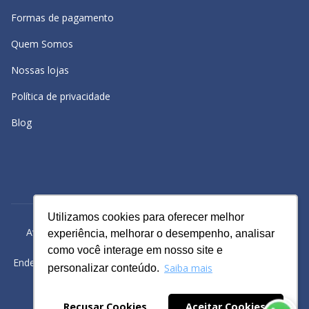
Formas de pagamento
Quem Somos
Nossas lojas
Política de privacidade
Blog
Utilizamos cookies para oferecer melhor
Utilizamos cookies para oferecer melhor
Avacy Distribuidora e Comércio de Calçados Ltda | CNPJ:
experiência, melhorar o desempenho, analisar
experiência, melhorar o desempenho, analisar
61.234.829/0001-43
como você interage em nosso site e
como você interage em nosso site e
Endereço: Rua Gomes Cardim, 235, Bairro: Brás, São Paulo -SP
Saiba mais
Saiba mais
personalizar conteúdo.
personalizar conteúdo.
Powered by
Recusar Cookies
Recusar Cookies
Aceitar Cookies
Aceitar Cookies