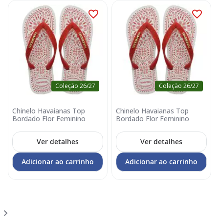
Coleção 26/27
Coleção 26/27
Chinelo Havaianas Top
Chinelo Havaianas Top
Bordado Flor Feminino
Bordado Flor Feminino
Ver detalhes
Ver detalhes
Adicionar ao carrinho
Adicionar ao carrinho
Página
Você
Página
1
2