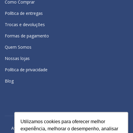
Como Comprar
Política de entregas
Trocas e devoluções
Formas de pagamento
Quem Somos
Nossas lojas
Política de privacidade
Blog
Utilizamos cookies para oferecer melhor
Utilizamos cookies para oferecer melhor
Avacy Distribuidora e Comércio de Calçados Ltda | CNPJ:
experiência, melhorar o desempenho, analisar
experiência, melhorar o desempenho, analisar