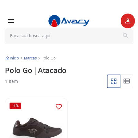
Início
Marcas
Polo Go
Polo Go |Atacado
1
Item
-1%