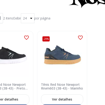
2
itens
Exibir
por página
-29%
ed Nose Newport
Tênis Red Nose Newport
 (38-43) - Preto
Rnvm603 (38-43) - Marinho
Látex 265
er detalhes
Ver detalhes