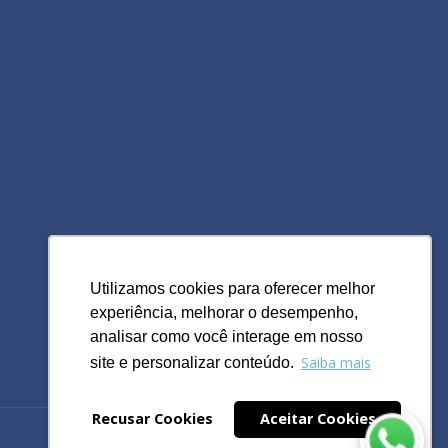
Utilizamos cookies para oferecer melhor
Utilizamos cookies para oferecer melhor
experiência, melhorar o desempenho,
experiência, melhorar o desempenho,
analisar como você interage em nosso
analisar como você interage em nosso
Saiba mais
Saiba mais
site e personalizar conteúdo.
site e personalizar conteúdo.
Recusar Cookies
Recusar Cookies
Aceitar Cookies
Aceitar Cookies