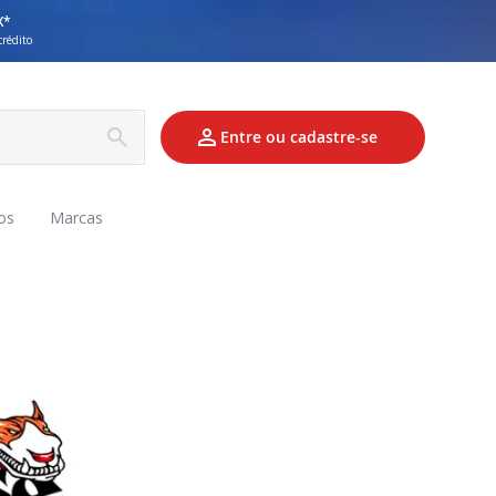
X*
crédito
Entre ou cadastre-se
os
Marcas