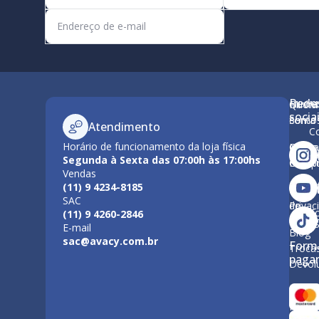
Rede
Minha
Quem
M
socia
conta
Somo
Atendimento
C
Horário de funcionamento da loja física
Como
Nossa
Po
Segunda à Sexta das 07:00h às 17:00hs
Compr
Estrut
Vendas
Tr
(11) 9 4234-8185
Polític
Políti
SAC
de
Privac
F
(11) 9 4260-2846
Entre
E-mail
Blog
sac@avacy.com.br
Form
Troca
paga
Devol
Forma
Paga