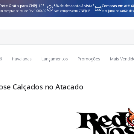
Frete Grátis para CNPJ+IE*
5% de desconto à vista*
Compras em até 4
em compras acima de R$:1.000,00
para compras com CNPJ+IE
sem juros no cartão de 
6
Havaianas
Lançamentos
Promoções
Mais Vendid
ose Calçados no Atacado