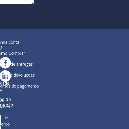
s
inha conta
is
s
omo Comprar
lítica de entregas
ar
ura
ocas e devoluções
a
ca de
idade
ormas de pagamento
ga
as de
s e
mento
uções
s de
mento