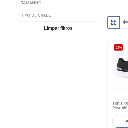
TAMANHO
TIPO DE GRADE
Limpar filtros
-29%
Tênis R
Rnvm603
Branco
V