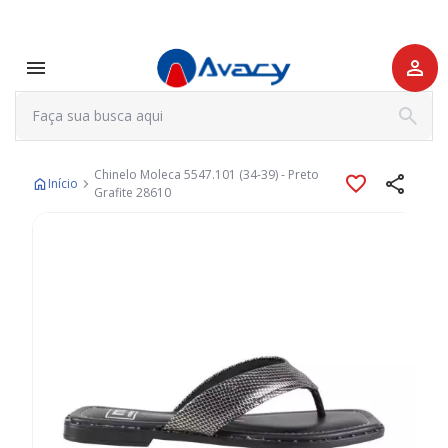
Chinelo Moleca 5547.101 (34-39) - Preto
Início
Grafite 28610
Pular
para
o
final
da
Galeria
de
imagens