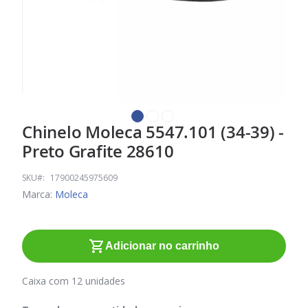
Chinelo Moleca 5547.101 (34-39) -
Saltar
para
Preto Grafite 28610
o
início
SKU
17900245975609
da
Marca:
Moleca
Galeria
de
imagens
Adicionar no carrinho
Caixa com 12 unidades