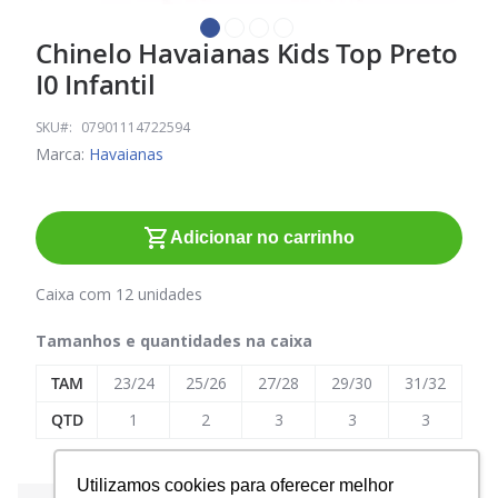
Chinelo Havaianas Kids Top Preto
Saltar
para
I0 Infantil
o
início
SKU
07901114722594
da
Marca:
Havaianas
Galeria
de
imagens
Adicionar no carrinho
Caixa com 12 unidades
Tamanhos e quantidades na caixa
TAM
23/24
25/26
27/28
29/30
31/32
QTD
1
2
3
3
3
Utilizamos cookies para oferecer melhor