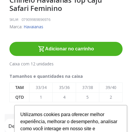
Chinelo Havaianas Top Caju
para
Safari Feminino
o
início
SKU
07909989896976
da
Marca:
Havaianas
Galeria
de
imagens
Adicionar no carrinho
Caixa com 12 unidades
Tamanhos e quantidades na caixa
TAM
33/34
35/36
37/38
39/40
QTD
1
4
5
2
Utilizamos cookies para oferecer melhor
experiência, melhorar o desempenho, analisar
Detalhes do produto
como você interage em nosso site e