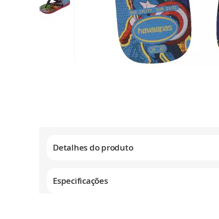
Saltar
para
o
início
da
Galeria
de
Detalhes do produto
imagens
Especificações