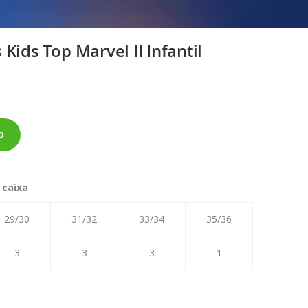
Kids Top Marvel II Infantil
o
 caixa
29/30
31/32
33/34
35/36
3
3
3
1