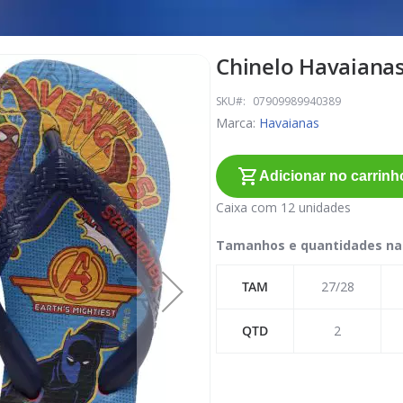
Chinelo Havaianas 
SKU
07909989940389
Marca:
Havaianas
Adicionar no carrinh
Caixa com 12 unidades
Tamanhos e quantidades na
TAM
27/28
QTD
2