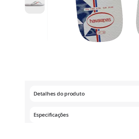
Saltar
para
o
início
da
Galeria
de
Detalhes do produto
imagens
Especificações