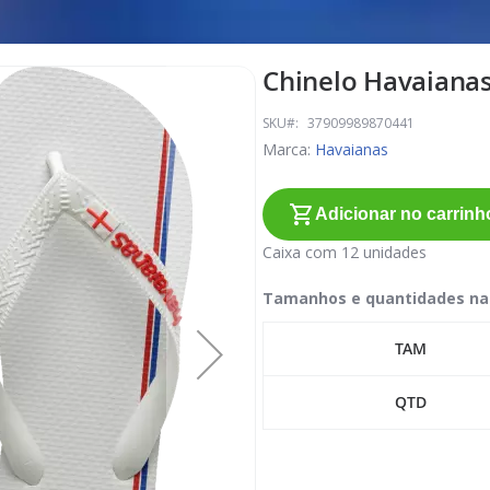
Chinelo Havaianas 
SKU
37909989870441
Marca:
Havaianas
Adicionar no carrinh
Caixa com 12 unidades
Tamanhos e quantidades na
TAM
QTD