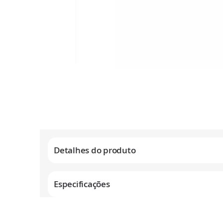
Saltar
para
o
início
da
Galeria
de
Detalhes do produto
imagens
Especificações