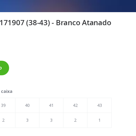
171907 (38-43) - Branco Atanado
o
 caixa
39
40
41
42
43
2
3
3
2
1