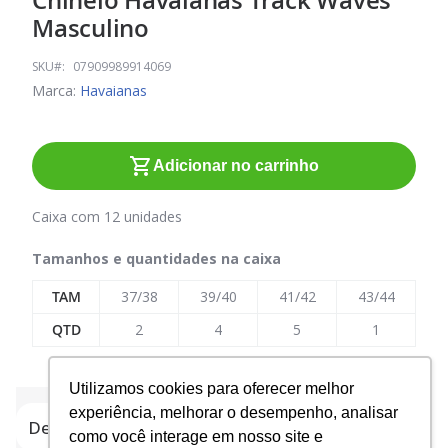
Chinelo Havaianas Track Waves
para
Masculino
o
início
SKU
07909989914069
da
Marca:
Havaianas
Galeria
de
imagens
Adicionar no carrinho
Caixa com 12 unidades
Tamanhos e quantidades na caixa
TAM
37/38
39/40
41/42
43/44
QTD
2
4
5
1
Utilizamos cookies para oferecer melhor
experiência, melhorar o desempenho, analisar
Detalhes do produto
como você interage em nosso site e