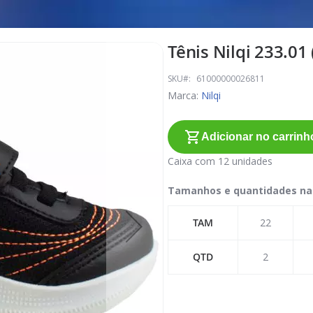
Tênis Nilqi 233.01 
SKU
61000000026811
Marca:
Nilqi
Adicionar no carrinh
Caixa com 12 unidades
Tamanhos e quantidades na
TAM
22
QTD
2