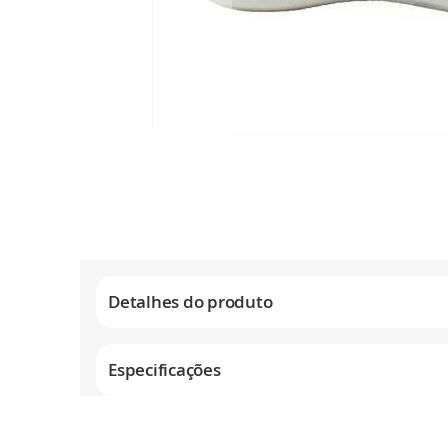
Saltar
para
o
início
da
Galeria
de
Detalhes do produto
imagens
Especificações