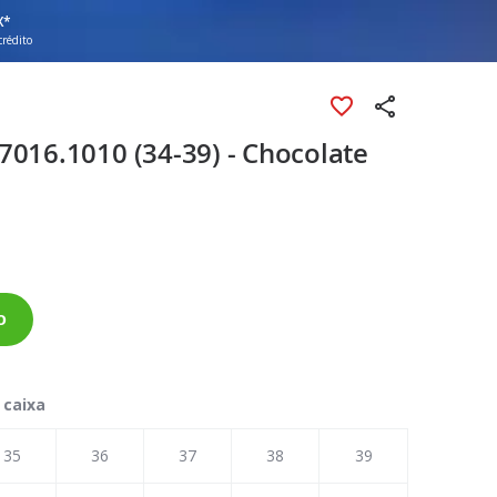
X*
crédito
7016.1010 (34-39) - Chocolate
o
 caixa
35
36
37
38
39