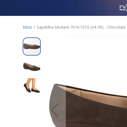
Início
Sapatilha Modare 7016.1010 (34-39) - Chocolate
Pular
para
o
final
da
Galeria
de
imagens