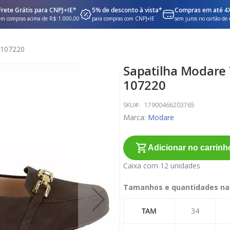
Frete Grátis para CNPJ+IE*
5% de desconto à vista*
Compras em até 4
em compras acima de R$:1.000,00
para compras com CNPJ+IE
sem juros no cartão de 
 107220
Sapatilha Modare 
107220
SKU
17900466203765
Marca:
Modare
Adicionar no carrinh
Caixa com 12 unidades
Tamanhos e quantidades na
TAM
34