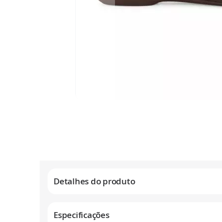
Saltar
para
o
início
da
Galeria
de
Detalhes do produto
imagens
Especificações