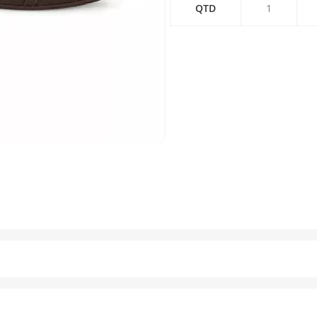
QTD
1