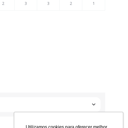
2
3
3
2
1
Utilizamos cookies para oferecer melhor