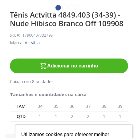
Tênis Actvitta 4849.403 (34-39) -
Saltar
para
Nude Hibisco Branco Off 109908
o
início
SKU
17900407732798
da
Marca:
Actvitta
Galeria
de
imagens
Adicionar no carrinho
Caixa com 8 unidades
Tamanhos e quantidades na caixa
TAM
34
35
36
37
38
39
QTD
1
1
2
2
1
1
Utilizamos cookies para oferecer melhor