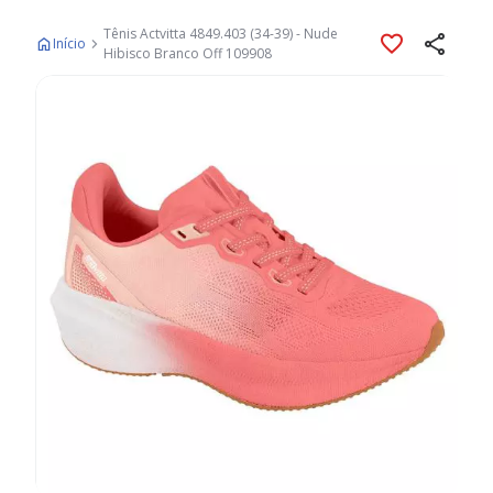
Tênis Actvitta 4849.403 (34-39) - Nude
Início
Hibisco Branco Off 109908
Pular
para
o
final
da
Galeria
de
imagens