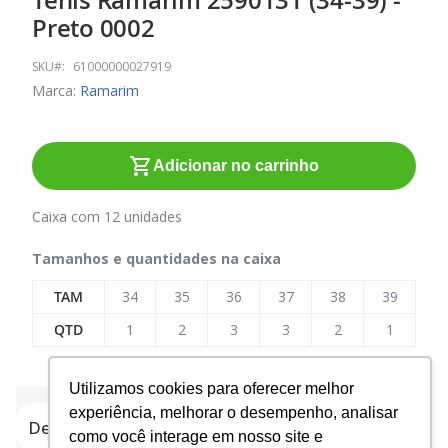
Tênis Ramarim 2590131 (34-39) -
para
Preto 0002
o
início
SKU
61000000027919
da
Marca:
Ramarim
Galeria
de
imagens
Adicionar no carrinho
Caixa com 12 unidades
Tamanhos e quantidades na caixa
TAM
34
35
36
37
38
39
QTD
1
2
3
3
2
1
Utilizamos cookies para oferecer melhor
experiência, melhorar o desempenho, analisar
Detalhes do produto
como você interage em nosso site e